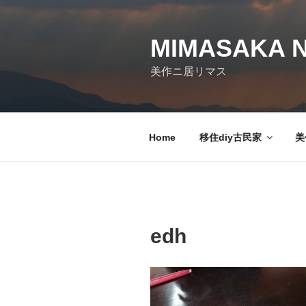
コ
ン
テ
MIMASAKA N
ン
美作ニ居リマス
ツ
へ
ス
キ
Home
移住diy古民家
美
ッ
プ
edh