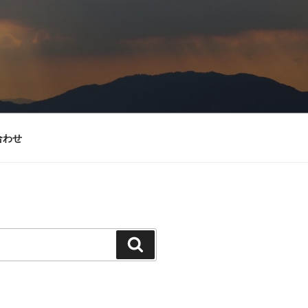
合わせ
検
索