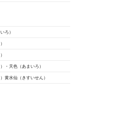
じいろ）
ろ）
ろ）
り）・天色（あまいろ）
う）黄水仙（きすいせん）