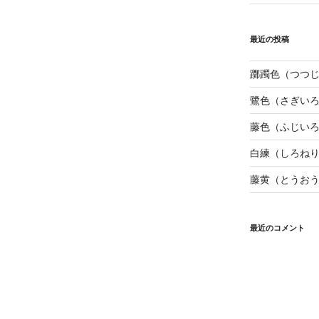
最近の投稿
躑躅色（つつ
鷺色（さぎい
藤色（ふじい
白練（しろね
藤黄（とうお
最近のコメント