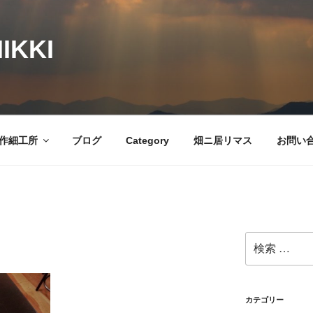
IKKI
作細工所
ブログ
Category
畑ニ居リマス
お問い
検
索:
カテゴリー