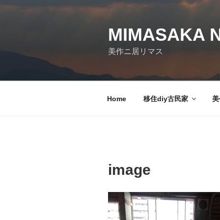
コ
ン
テ
MIMASAKA N
ン
美作ニ居リマス
ツ
へ
ス
キ
Home
移住diy古民家
美
ッ
プ
image