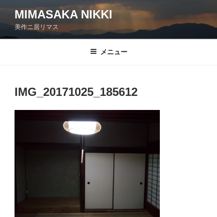
コ
MIMASAKA NIKKI
ン
美作ニ居リマス
テ
ン
ツ
メニュー
へ
ス
キ
IMG_20171025_185612
ッ
プ