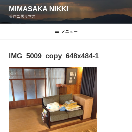
コ
MIMASAKA NIKKI
ン
美作ニ居リマス
テ
ン
ツ
メニュー
へ
ス
キ
IMG_5009_copy_648x484-1
ッ
プ