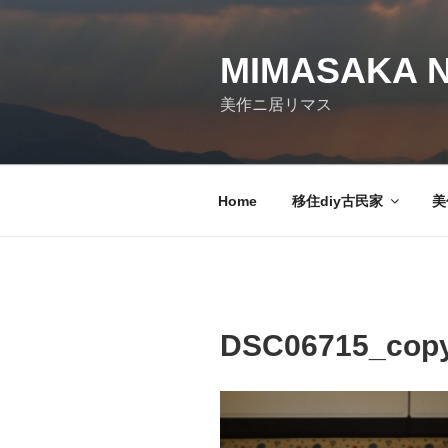
コ
ン
テ
MIMASAKA N
ン
美作ニ居リマス
ツ
へ
ス
キ
Home
移住diy古民家
美
ッ
プ
DSC06715_cop