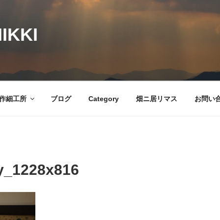
IKKI
作細工所
ブログ
Category
畑ニ居リマス
お問い
y_1228x816