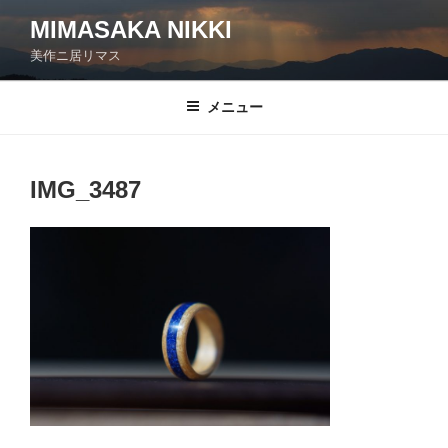
コ
MIMASAKA NIKKI
ン
美作ニ居リマス
テ
ン
ツ
メニュー
へ
ス
キ
IMG_3487
ッ
プ