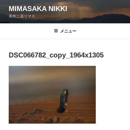
コ
MIMASAKA NIKKI
ン
美作ニ居リマス
テ
ン
ツ
メニュー
へ
ス
キ
DSC066782_copy_1964x1305
ッ
プ