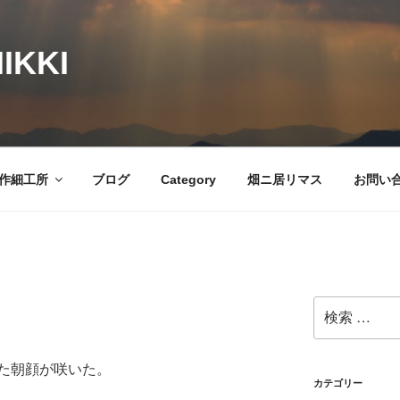
IKKI
作細工所
ブログ
Category
畑ニ居リマス
お問い
検
索:
た朝顔が咲いた。
カテゴリー