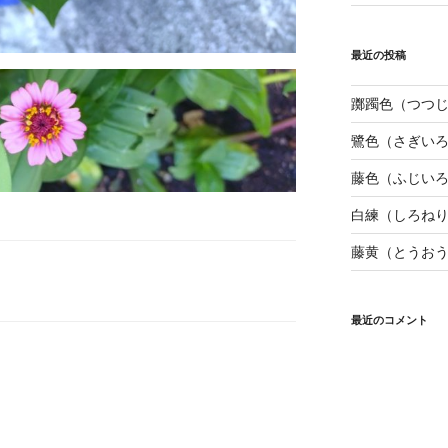
最近の投稿
躑躅色（つつ
鷺色（さぎい
藤色（ふじい
白練（しろね
藤黄（とうお
最近のコメント