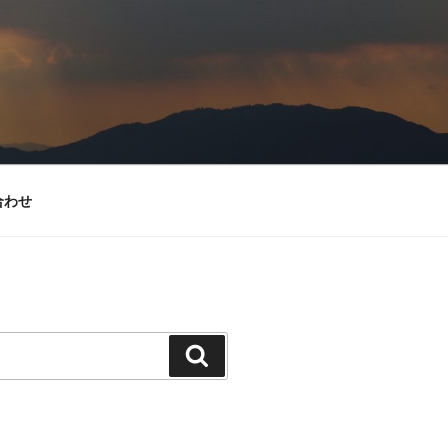
合わせ
検
索