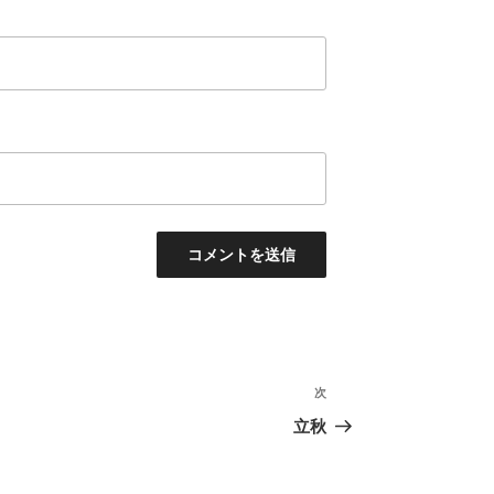
次
次
の
立秋
投
稿