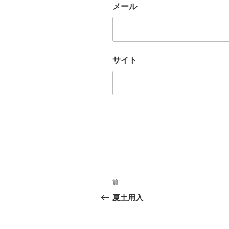
メール
サイト
投
過
前
稿
去
夏土用入
の
ナ
投