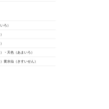
じいろ）
ろ）
ろ）
り）・天色（あまいろ）
う）黄水仙（きすいせん）