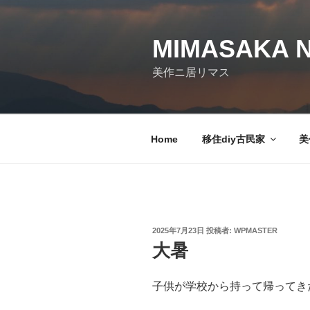
コ
ン
テ
MIMASAKA N
ン
美作ニ居リマス
ツ
へ
ス
キ
Home
移住diy古民家
美
ッ
プ
投
2025年7月23日
投稿者:
WPMASTER
稿
大暑
日:
子供が学校から持って帰ってき