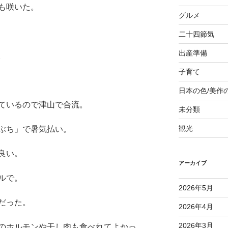
も咲いた。
グルメ
二十四節気
出産準備
。
子育て
日本の色/美作
ているので津山で合流。
未分類
観光
ぶち」で暑気払い。
良い。
アーカイブ
ルで。
2026年5月
だった。
2026年4月
2026年3月
のホルモンや干し肉も食べれてよかっ