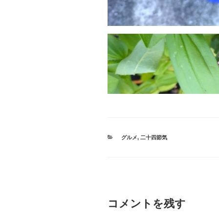
カ
グルメ
,
二十四節気
テ
ゴ
リ
ー
コメントを残す