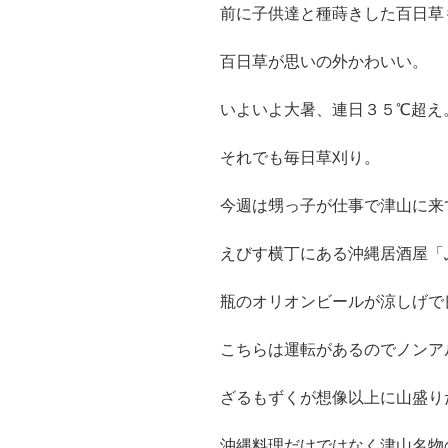
前に子供達と種蒔きした百日草
百日草が思いの外かわいい。
いよいよ大暑、連日３５℃超え
それでも毎日草刈り。
今週は甥っ子が仕事で津山に来
えびす横丁にある沖縄居酒屋「
瓶のオリオンビールが涼しげで
こちらは運転があるのでノンア
ざるもずくが想像以上に山盛り
沖縄料理だけではなく津山名物