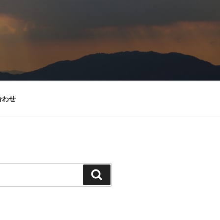
合わせ
検
索