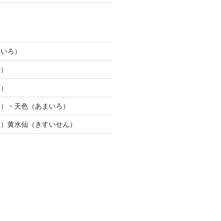
じいろ）
ろ）
ろ）
り）・天色（あまいろ）
う）黄水仙（きすいせん）