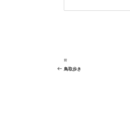
投
過
前
稿
去
鳥取歩き
の
ナ
投
ビ
稿
ゲ
ー
シ