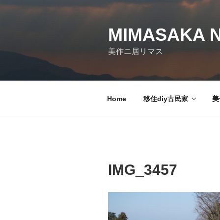
コ
ン
テ
MIMASAKA N
ン
美作ニ居リマス
ツ
へ
ス
キ
Home
移住diy古民家
美
ッ
プ
IMG_3457