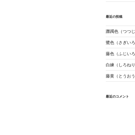
最近の投稿
躑躅色（つつ
鷺色（さぎい
藤色（ふじい
白練（しろね
藤黄（とうお
最近のコメント