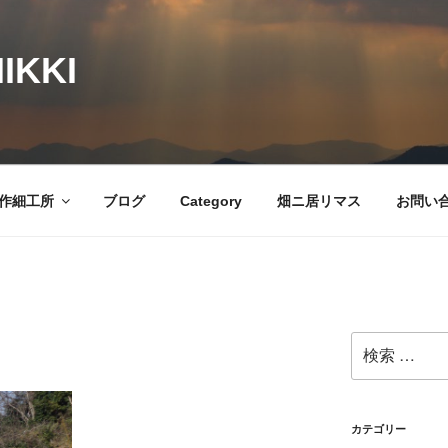
IKKI
作細工所
ブログ
Category
畑ニ居リマス
お問い
検
索:
カテゴリー